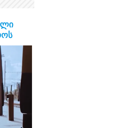
ელი
როს