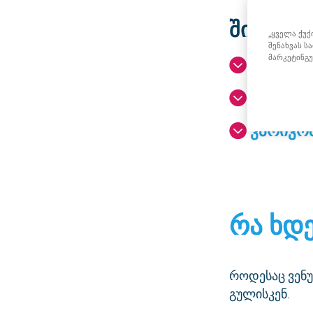
შინაარს
„ყველა ქუქ
შენახვას ს
მარკეტინგ
რა ხდებ
ვენური 
ვარიკო
რა ხდე
როდესაც ვენუ
გულისკენ.