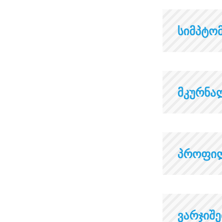
სიმპტო
მკურნ
პროფი
ვარჯიშ